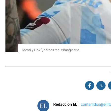
Messi y Gokú, héroes real e imaginario.
Redacción EL
|
contenidos@ellit