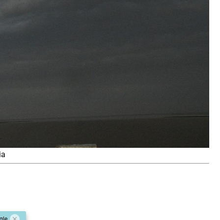
ia
gle