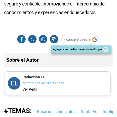
seguro y confiable, promoviendo el intercambio de
conocimientos y experiencias enriquecedoras.
+ Agregar El Litoral en
Agregar a tus medios preferidos en Google
Sobre el Autor
Redacción EL
contenidos@ellitoral.com
Ver Perfil
#TEMAS:
Rosario
Judiciales
Santa Fe
Intelige