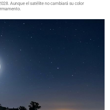
2028. Aunque el satélite no cambiará su color
 firmamento.