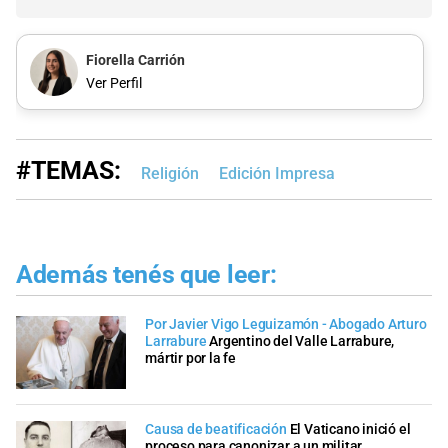
Fiorella Carrión
Ver Perfil
#TEMAS:
Religión
Edición Impresa
Además tenés que leer:
Por Javier Vigo Leguizamón - Abogado Arturo
Larrabure
Argentino del Valle Larrabure,
mártir por la fe
Causa de beatificación
El Vaticano inició el
proceso para canonizar a un militar