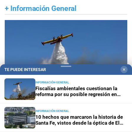
+
Información General
TE PUEDE INTERESAR
✕
INFORMACIÓN GENERAL
Fiscalías ambientales cuestionan la
reforma por su posible regresión en
materia ambiental
Propiedad privada y derechos
Fiscalías
INFORMACIÓN GENERAL
ambientales cuestionan la reforma por su posible
10 hechos que marcaron la historia de
Santa Fe, vistos desde la óptica de El
regresión en materia ambiental
Litoral