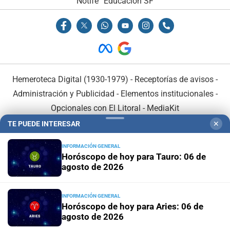
Notife
Educacion SF
Hemeroteca Digital (1930-1979)
-
Receptorías de avisos
-
Administración y Publicidad
-
Elementos institucionales
-
Opcionales con El Litoral
-
MediaKit
TE PUEDE INTERESAR
✕
El Litoral es miembro de:
INFORMACIÓN GENERAL
Horóscopo de hoy para Tauro: 06 de
agosto de 2026
INFORMACIÓN GENERAL
En Asociación con:
Horóscopo de hoy para Aries: 06 de
agosto de 2026