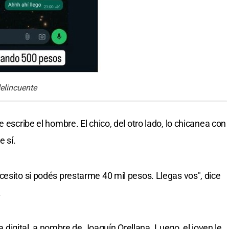
elincuente
 escribe el hombre. El chico, del otro lado, lo chicanea con
e sí.
cesito si podés prestarme 40 mil pesos. Llegas vos", dice
.
ra digital, a nombre de Joaquín Orellana. Luego, el joven le