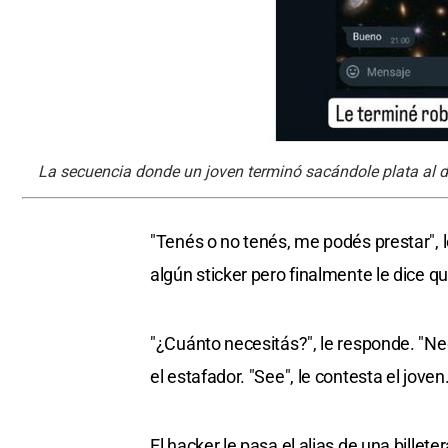
La secuencia donde un joven terminó sacándole plata al d
"Tenés o no tenés, me podés prestar", le
algún sticker pero finalmente le dice qu
"¿Cuánto necesitás?", le responde. "Ne
el estafador. "See", le contesta el joven
El hacker le pasa el alias de una billete