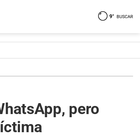
9°
BUSCAR
 WhatsApp, pero
íctima