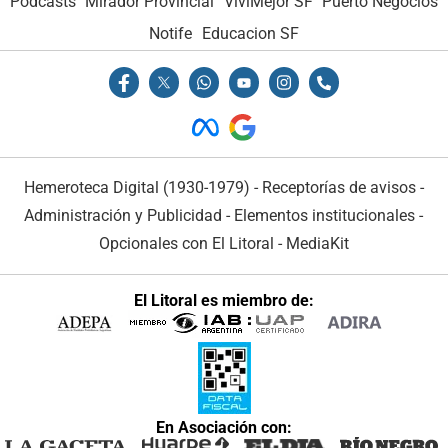
Podcasts
Mirador Provincial
VivíMejor SF
Puerto Negocios
Notife
Educacion SF
Hemeroteca Digital (1930-1979)
-
Receptorías de avisos
-
Administración y Publicidad
-
Elementos institucionales
-
Opcionales con El Litoral
-
MediaKit
El Litoral es miembro de:
En Asociación con: