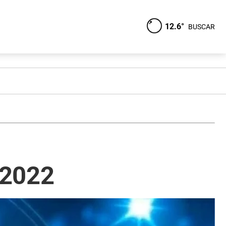
12.6°
BUSCAR
 2022