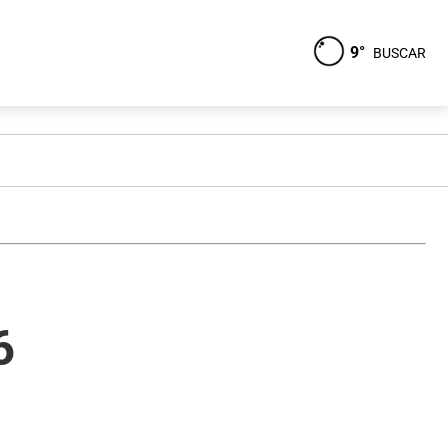
9°
BUSCAR
6