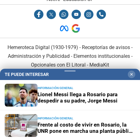
Hemeroteca Digital (1930-1979)
-
Receptorías de avisos
-
Administración y Publicidad
-
Elementos institucionales
-
Opcionales con El Litoral
-
MediaKit
TE PUEDE INTERESAR
✕
El Litoral es miembro de:
INFORMACIÓN GENERAL
Lionel Messi llega a Rosario para
despedir a su padre, Jorge Messi
INFORMACIÓN GENERAL
En Asociación con:
Frente al costo de vivir en Rosario, la
UNR pone en marcha una planta pública
de alimentos