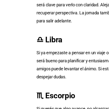
será clave para verlo con claridad. Ale
recuperar perspectiva. La jornada tamb
para salir adelante.
♎ Libra
Si ya empezaste a pensar en un viaje o
será bueno para planificar y entusiasm
amigos puede levantar el ánimo. Si es
despejar dudas.
♏ Escorpio
Si querés que algo avance, no alcanza