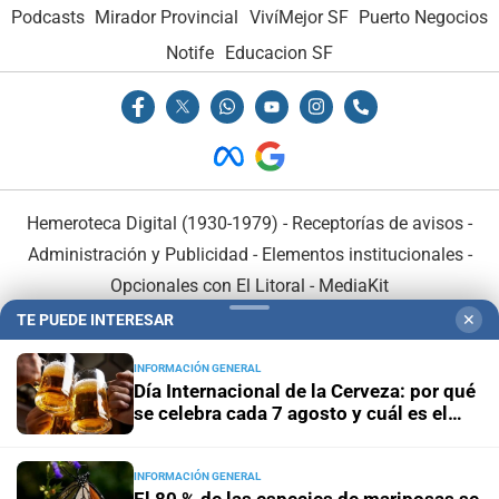
Podcasts
Mirador Provincial
VivíMejor SF
Puerto Negocios
Notife
Educacion SF
Hemeroteca Digital (1930-1979)
-
Receptorías de avisos
-
Administración y Publicidad
-
Elementos institucionales
-
Opcionales con El Litoral
-
MediaKit
TE PUEDE INTERESAR
✕
El Litoral es miembro de:
INFORMACIÓN GENERAL
Día Internacional de la Cerveza: por qué
se celebra cada 7 agosto y cuál es el
curioso origen de la festividad
INFORMACIÓN GENERAL
En Asociación con: