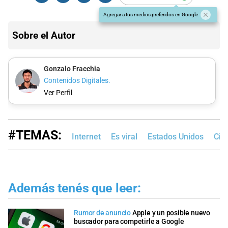
Agregar a tus medios preferidos en Google
Sobre el Autor
Gonzalo Fracchia
Contenidos Digitales.
Ver Perfil
#TEMAS:
Internet
Es viral
Estados Unidos
Cie
Además tenés que leer:
Rumor de anuncio
Apple y un posible nuevo
buscador para competirle a Google