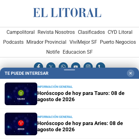
Campolitoral
Revista Nosotros
Clasificados
CYD Litoral
Podcasts
Mirador Provincial
VivíMejor SF
Puerto Negocios
Notife
Educacion SF
TE PUEDE INTERESAR
✕
INFORMACIÓN GENERAL
Horóscopo de hoy para Tauro: 08 de
agosto de 2026
Hemeroteca Digital (1930-1979)
-
Receptorías de avisos
-
Administración y Publicidad
-
Elementos institucionales
-
Opcionales con El Litoral
-
MediaKit
INFORMACIÓN GENERAL
Horóscopo de hoy para Aries: 08 de
agosto de 2026
El Litoral es miembro de: