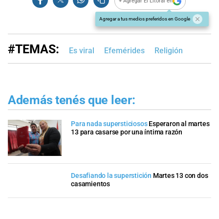
+ Agregar El Litoral en
Agregar a tus medios preferidos en Google
#TEMAS:
Es viral
Efemérides
Religión
Además tenés que leer:
Para nada supersticiosos
Esperaron al martes
13 para casarse por una íntima razón
Desafiando la superstición
Martes 13 con dos
casamientos