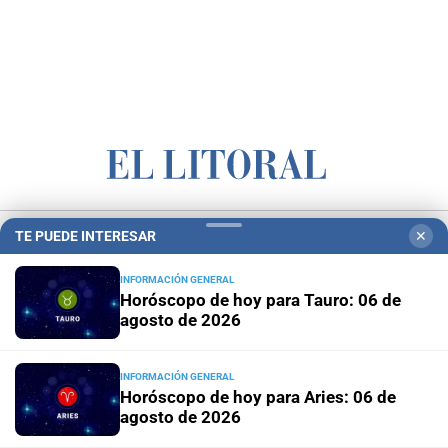
Campolitoral
Revista Nosotros
Clasificados
CYD Litoral
TE PUEDE INTERESAR
✕
Podcasts
Mirador Provincial
VivíMejor SF
Puerto Negocios
INFORMACIÓN GENERAL
Notife
Educacion SF
Horóscopo de hoy para Tauro: 06 de
agosto de 2026
INFORMACIÓN GENERAL
Horóscopo de hoy para Aries: 06 de
agosto de 2026
Hemeroteca Digital (1930-1979)
-
Receptorías de avisos
-