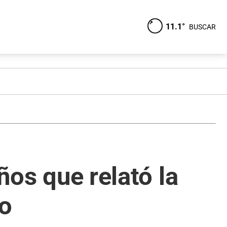
11.1°
BUSCAR
ños que relató la
ro