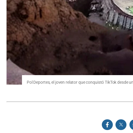
Pol Deportes, el joven relator que conquistó TikTok desde u