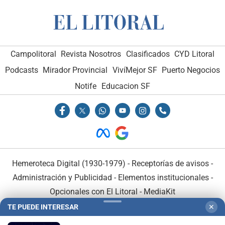
Campolitoral
Revista Nosotros
Clasificados
CYD Litoral
Podcasts
Mirador Provincial
VivíMejor SF
Puerto Negocios
Notife
Educacion SF
Hemeroteca Digital (1930-1979)
-
Receptorías de avisos
-
Administración y Publicidad
-
Elementos institucionales
-
Opcionales con El Litoral
-
MediaKit
TE PUEDE INTERESAR
✕
El Litoral es miembro de: