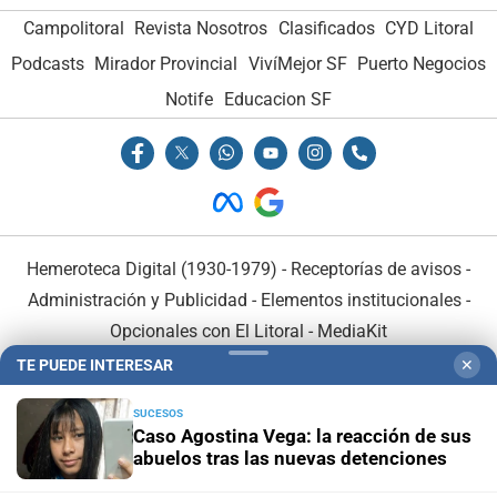
Campolitoral
Revista Nosotros
Clasificados
CYD Litoral
Podcasts
Mirador Provincial
VivíMejor SF
Puerto Negocios
Notife
Educacion SF
Hemeroteca Digital (1930-1979)
-
Receptorías de avisos
-
Administración y Publicidad
-
Elementos institucionales
-
Opcionales con El Litoral
-
MediaKit
TE PUEDE INTERESAR
✕
El Litoral es miembro de:
SUCESOS
Caso Agostina Vega: la reacción de sus
abuelos tras las nuevas detenciones