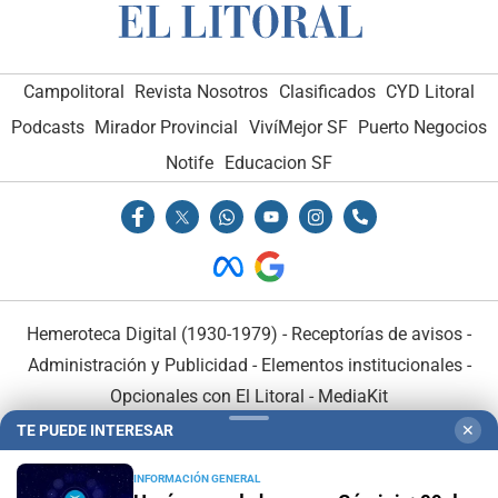
Campolitoral
Revista Nosotros
Clasificados
CYD Litoral
Podcasts
Mirador Provincial
VivíMejor SF
Puerto Negocios
Notife
Educacion SF
Hemeroteca Digital (1930-1979)
-
Receptorías de avisos
-
Administración y Publicidad
-
Elementos institucionales
-
Opcionales con El Litoral
-
MediaKit
TE PUEDE INTERESAR
✕
El Litoral es miembro de:
INFORMACIÓN GENERAL