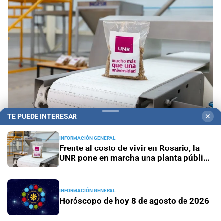
TE PUEDE INTERESAR
✕
Este viernes
Frente al costo de vivir en Rosario, la
UNR pone en marcha una planta pública de
INFORMACIÓN GENERAL
Frente al costo de vivir en Rosario, la
alimentos
UNR pone en marcha una planta pública
de alimentos
Panorama astrológico
Horóscopo de hoy 8 de agosto de
2026
INFORMACIÓN GENERAL
Horóscopo de hoy 8 de agosto de 2026
Horóscopo del día
Horóscopo de hoy para Piscis: 08 de