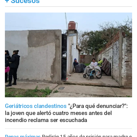
+
Sucesos
Geriátricos clandestinos
"¿Para qué denunciar?":
la joven que alertó cuatro meses antes del
incendio reclama ser escuchada
Penas máximas
Pedirán 15 años de prisión para madre e