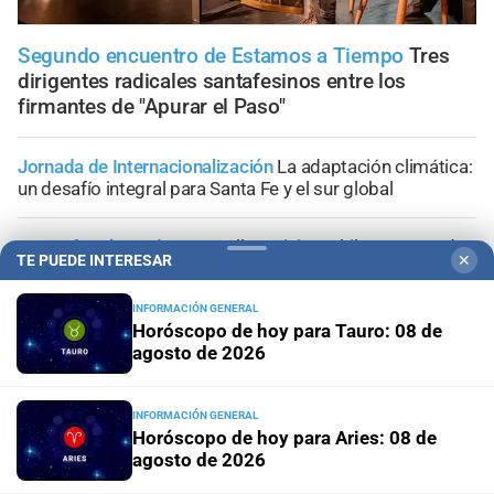
Segundo encuentro de Estamos a Tiempo
Tres
dirigentes radicales santafesinos entre los
firmantes de "Apurar el Paso"
Jornada de Internacionalización
La adaptación climática:
un desafío integral para Santa Fe y el sur global
Lo confirmó Coudannes
Pullaro viaja a Chile con agenda
TE PUEDE INTERESAR
✕
productiva vinculada al puerto de Rosario
INFORMACIÓN GENERAL
Proyecto de Losada
Contundente rechazo del
Horóscopo de hoy para Tauro: 08 de
radicalismo nacional al dictamen sobre falsas denuncias
agosto de 2026
Congreso de la Nación
Ley de Propiedad Privada: cómo
INFORMACIÓN GENERAL
votaron Losada, Galaretto y Lewandowski en el Senado
Horóscopo de hoy para Aries: 08 de
agosto de 2026