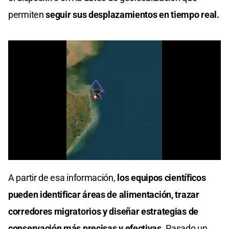
permiten
seguir sus desplazamientos en tiempo real.
0
of
A partir de esa información,
los equipos científicos
32
seconds
pueden identificar áreas de alimentación, trazar
corredores migratorios y diseñar estrategias de
conservación más precisas y efectivas.
Pasado un