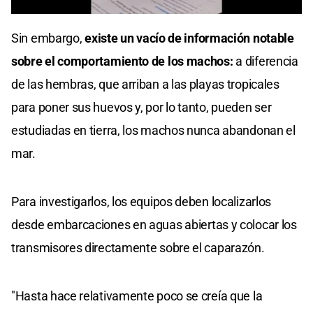
0
of
Sin embargo,
existe un vacío de información notable
1
minute,
sobre el comportamiento de los machos:
a diferencia
0
de las hembras, que arriban a las playas tropicales
para poner sus huevos y, por lo tanto, pueden ser
estudiadas en tierra, los machos nunca abandonan el
mar.
Para investigarlos, los equipos deben localizarlos
desde embarcaciones en aguas abiertas y colocar los
transmisores directamente sobre el caparazón.
"Hasta hace relativamente poco se creía que la