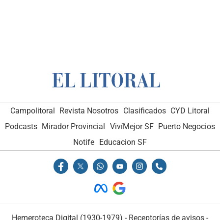
Campolitoral
Revista Nosotros
Clasificados
CYD Litoral
Podcasts
Mirador Provincial
VivíMejor SF
Puerto Negocios
Notife
Educacion SF
Hemeroteca Digital (1930-1979)
-
Receptorías de avisos
-