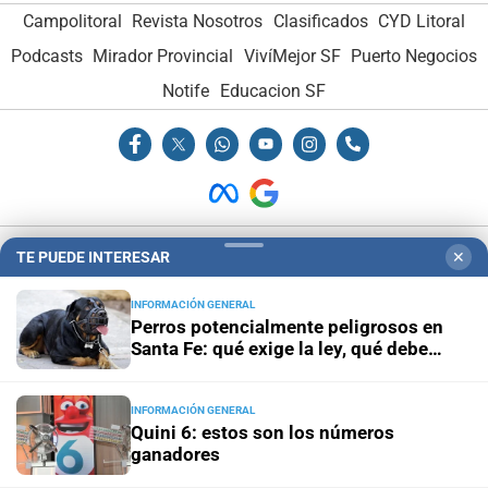
Campolitoral
Revista Nosotros
Clasificados
CYD Litoral
Podcasts
Mirador Provincial
VivíMejor SF
Puerto Negocios
Notife
Educacion SF
Hemeroteca Digital (1930-1979)
-
Receptorías de avisos
-
TE PUEDE INTERESAR
✕
Administración y Publicidad
-
Elementos institucionales
-
INFORMACIÓN GENERAL
Opcionales con El Litoral
-
MediaKit
Perros potencialmente peligrosos en
Santa Fe: qué exige la ley, qué debe
hacer el dueño y cómo actuar ante un
El Litoral es miembro de:
ataque
INFORMACIÓN GENERAL
Quini 6: estos son los números
ganadores