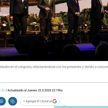
idades en el congreso, relacionándose con los presentes y dando a conocer 
1:21
/
Actualizado al
Jueves 22.5.2025
22:19
hs
+ Agregar El Litoral en