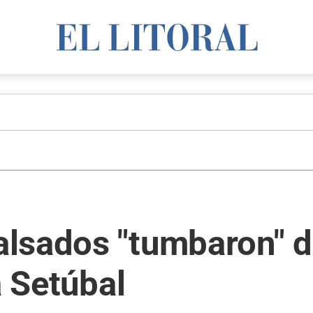
lsados "tumbaron" d
a Setúbal