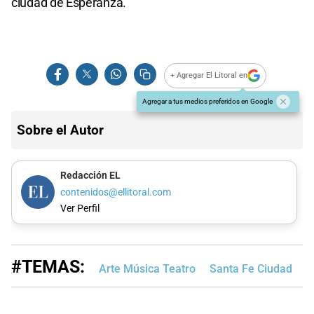
ciudad de Esperanza.
+ Agregar El Litoral en
Agregar a tus medios preferidos en Google
Sobre el Autor
Redacción EL
contenidos@ellitoral.com
Ver Perfil
#TEMAS:
Arte Música Teatro
Santa Fe Ciudad
A