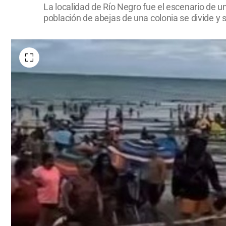
La localidad de Río Negro fue el escenario de u
población de abejas de una colonia se divide y s