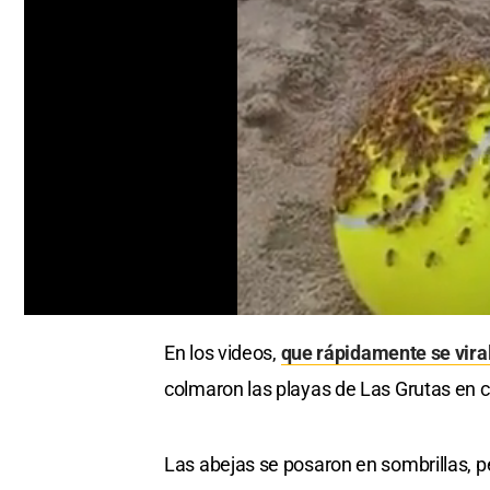
0
seconds
En los videos,
que rápidamente se viral
of
0
colmaron las playas de Las Grutas en 
seconds
Volume
0%
Las abejas se posaron en sombrillas, pe