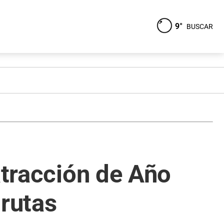
9°
BUSCAR
atracción de Año
Grutas