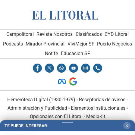
Campolitoral
Revista Nosotros
Clasificados
CYD Litoral
Podcasts
Mirador Provincial
VivíMejor SF
Puerto Negocios
Notife
Educacion SF
Hemeroteca Digital (1930-1979)
-
Receptorías de avisos
-
Administración y Publicidad
-
Elementos institucionales
-
Opcionales con El Litoral
-
MediaKit
TE PUEDE INTERESAR
✕
El Litoral es miembro de: