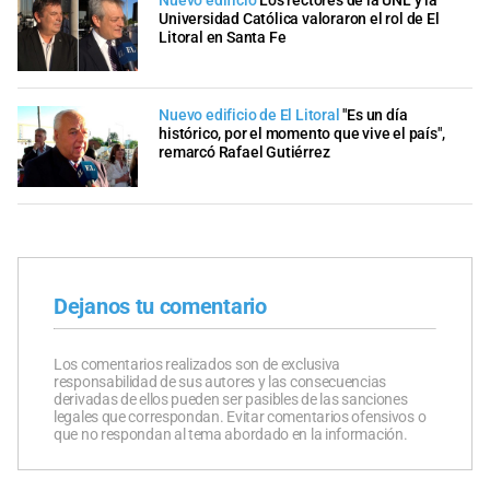
Nuevo edificio
Los rectores de la UNL y la
Universidad Católica valoraron el rol de El
Litoral en Santa Fe
Nuevo edificio de El Litoral
"Es un día
histórico, por el momento que vive el país",
remarcó Rafael Gutiérrez
Dejanos tu comentario
Los comentarios realizados son de exclusiva
responsabilidad de sus autores y las consecuencias
derivadas de ellos pueden ser pasibles de las sanciones
legales que correspondan. Evitar comentarios ofensivos o
que no respondan al tema abordado en la información.