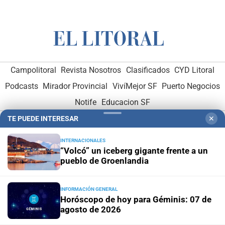
Campolitoral
Revista Nosotros
Clasificados
CYD Litoral
Podcasts
Mirador Provincial
VivíMejor SF
Puerto Negocios
Notife
Educacion SF
TE PUEDE INTERESAR
✕
INTERNACIONALES
“Volcó” un iceberg gigante frente a un
pueblo de Groenlandia
Hemeroteca Digital (1930-1979)
-
Receptorías de avisos
-
INFORMACIÓN GENERAL
Administración y Publicidad
-
Elementos institucionales
-
Horóscopo de hoy para Géminis: 07 de
Opcionales con El Litoral
-
MediaKit
agosto de 2026