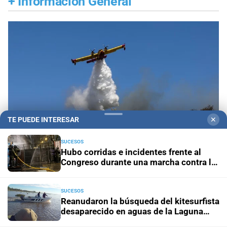
+
Información General
TE PUEDE INTERESAR
✕
SUCESOS
Hubo corridas e incidentes frente al
Congreso durante una marcha contra la
ley de propiedad privada
Propiedad privada y derechos
Fiscalías
ambientales cuestionan la reforma por su posible
SUCESOS
regresión en materia ambiental
Reanudaron la búsqueda del kitesurfista
desaparecido en aguas de la Laguna
Setúbal
El diario cumple 108 años
10 hechos que marcaron la