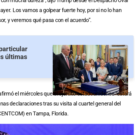
 con mucha dureza”, dijo Trump desde el Despacho Oval
yer. Los vamos a golpear fuerte hoy, por si no lo han
isor, y veremos qué pasa con el acuerdo”.
particular
s últimas
afirmó el miércoles que el ejército estadounidense “estará
as declaraciones tras su visita al cuartel general del
CENTCOM) en Tampa, Florida.