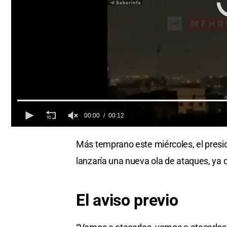
00:00
00:12
0
seconds
Más temprano este miércoles, el presi
of
0
lanzaría una nueva ola de ataques, ya 
seconds
Volume
0%
El aviso previo