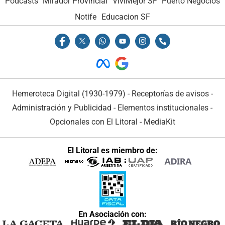
Podcasts
Mirador Provincial
VivíMejor SF
Puerto Negocios
Notife
Educacion SF
Hemeroteca Digital (1930-1979)
-
Receptorías de avisos
-
Administración y Publicidad
-
Elementos institucionales
-
Opcionales con El Litoral
-
MediaKit
El Litoral es miembro de:
En Asociación con: