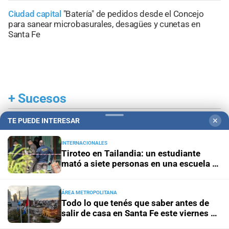
Ciudad capital
"Batería" de pedidos desde el Concejo
para sanear microbasurales, desagües y cunetas en
Santa Fe
+
Sucesos
TE PUEDE INTERESAR
✕
INTERNACIONALES
Tiroteo en Tailandia: un estudiante
mató a siete personas en una escuela y
luego se suicidó
ÁREA METROPOLITANA
Todo lo que tenés que saber antes de
salir de casa en Santa Fe este viernes 7
de agosto