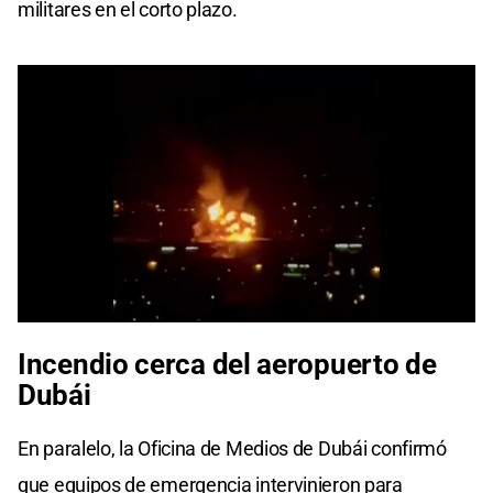
militares en el corto plazo.
0
seconds
Incendio
cerca del
aeropuerto de
of
0
Dubái
seconds
En paralelo, la Oficina de Medios de Dubái confirmó
que equipos de emergencia intervinieron para