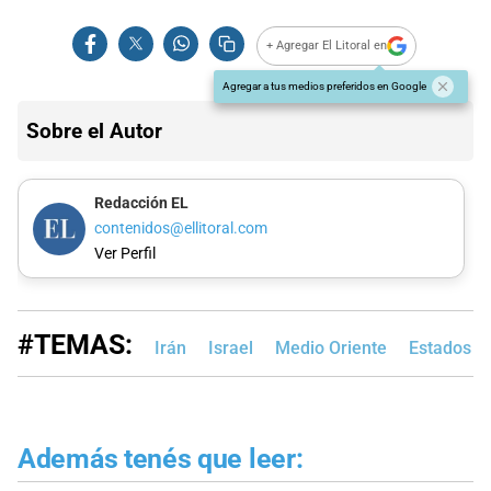
+ Agregar El Litoral en
Agregar a tus medios preferidos en Google
Sobre el Autor
Redacción EL
contenidos@ellitoral.com
Ver Perfil
#TEMAS:
Irán
Israel
Medio Oriente
Estados U
Además tenés que leer: