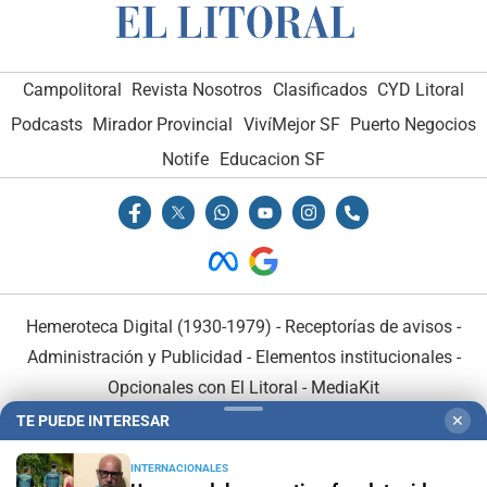
Campolitoral
Revista Nosotros
Clasificados
CYD Litoral
Podcasts
Mirador Provincial
VivíMejor SF
Puerto Negocios
Notife
Educacion SF
Hemeroteca Digital (1930-1979)
-
Receptorías de avisos
-
Administración y Publicidad
-
Elementos institucionales
-
Opcionales con El Litoral
-
MediaKit
TE PUEDE INTERESAR
✕
El Litoral es miembro de:
INTERNACIONALES