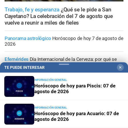
Trabajo, fe y esperanza
¿Qué se le pide a San
Cayetano? La celebración del 7 de agosto que
vuelve a reunir a miles de fieles
Panorama astrológico
Horóscopo de hoy 7 de agosto de
2026
Efemérides
Día Internacional de la Cerveza: por qué se
celebra cada 7 agosto y cuál es el curioso origen de la
TE PUEDE INTERESAR
✕
festividad
INFORMACIÓN GENERAL
Horóscopo de hoy para Piscis: 07 de
Horóscopo del día
Horóscopo de hoy para Piscis: 07 de
agosto de 2026
agosto de 2026
Horóscopo del día
Horóscopo de hoy para Acuario: 07
INFORMACIÓN GENERAL
de agosto de 2026
Horóscopo de hoy para Acuario: 07 de
agosto de 2026