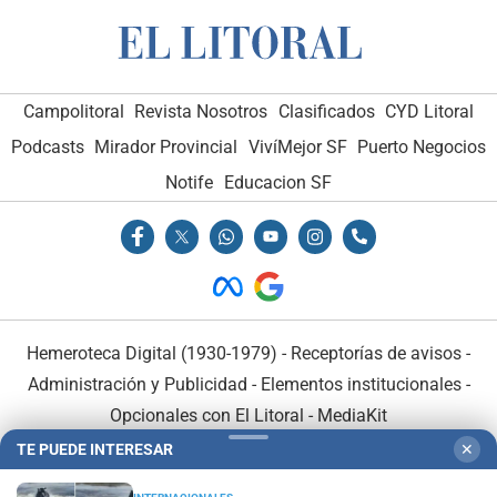
Campolitoral
Revista Nosotros
Clasificados
CYD Litoral
Podcasts
Mirador Provincial
VivíMejor SF
Puerto Negocios
Notife
Educacion SF
Hemeroteca Digital (1930-1979)
-
Receptorías de avisos
-
Administración y Publicidad
-
Elementos institucionales
-
Opcionales con El Litoral
-
MediaKit
TE PUEDE INTERESAR
✕
El Litoral es miembro de: