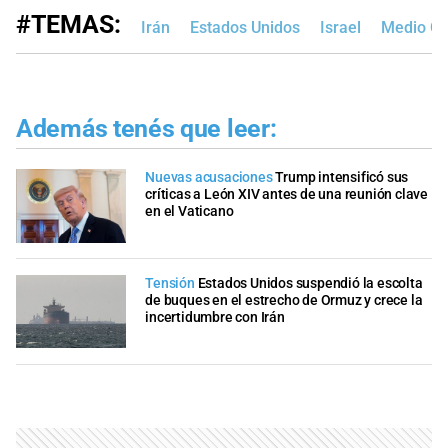
#TEMAS:
Irán
Estados Unidos
Israel
Medio Or
Además tenés que leer:
Nuevas acusaciones
Trump intensificó sus
críticas a León XIV antes de una reunión clave
en el Vaticano
Tensión
Estados Unidos suspendió la escolta
de buques en el estrecho de Ormuz y crece la
incertidumbre con Irán