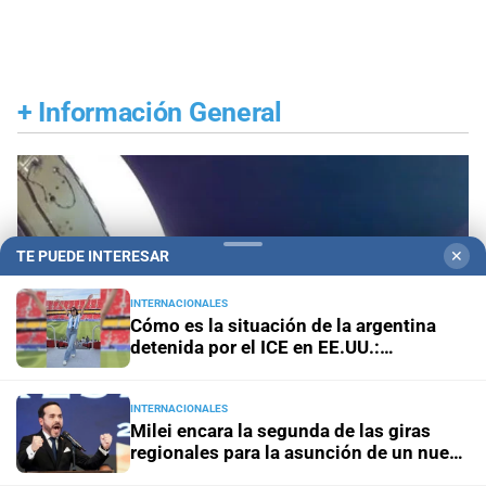
+
Información General
TE PUEDE INTERESAR
✕
INTERNACIONALES
Cómo es la situación de la argentina
detenida por el ICE en EE.UU.:
"Hablamos una vez por día"
INTERNACIONALES
Milei encara la segunda de las giras
regionales para la asunción de un nuevo
aliado