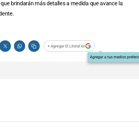
n que brindarán más detalles a medida que avance la
dente.
+ Agregar El Litoral en
Agregar a tus medios preferi