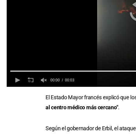
00:00
00:03
0
seconds
El Estado Mayor francés explicó que l
of
0
al centro médico más cercano"
.
seconds
Volume
0%
Según el gobernador de Erbil, el ataque