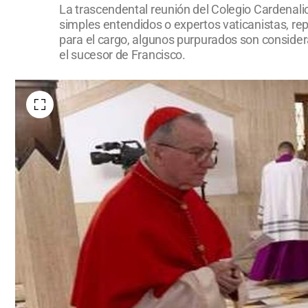
La trascendental reunión del Colegio Cardenalici
simples entendidos o expertos vaticanistas, rep
para el cargo, algunos purpurados son consider
el sucesor de Francisco.