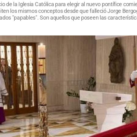
o de la Iglesia Católica para elegir al nuevo pontífice comi
iten los mismos conceptos desde que falleció Jorge Bergogli
ados "papables". Son aquellos que poseen las característic