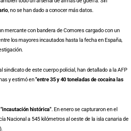
a también todo un arsenal de armas de guerra. Sin
ario
, no se han dado a conocer más datos.
co un mercante con bandera de Comores cargado con un
 entre los mayores incautados hasta la fecha en España,
estigación.
l sindicato de este cuerpo policial, han detallado a la AFP
nas y estimó en
"entre 35 y 40 toneladas de cocaína las
a
"incautación histórica"
. En enero se capturaron en el
ía Nacional a 545 kilómetros al oeste de la isla canaria de
).