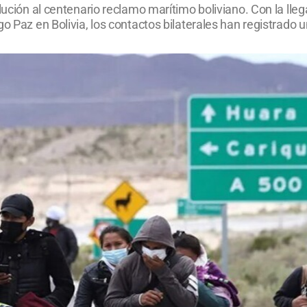
lución al centenario reclamo marítimo boliviano. Con la lle
go Paz en Bolivia, los contactos bilaterales han registrado 