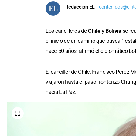
Redacción EL
|
contenidos@ellit
Los cancilleres de
Chile
y
Bolivia
se reu
el inicio de un camino que busca "rest
hace 50 años, afirmó el diplomático bol
El canciller de Chile, Francisco Pérez
viajaron hasta el paso fronterizo Chun
hacia La Paz.