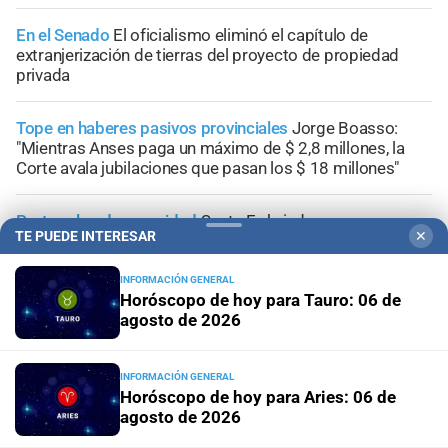
En el Senado
El oficialismo eliminó el capítulo de
extranjerización de tierras del proyecto de propiedad
privada
Tope en haberes pasivos provinciales
Jorge Boasso:
"Mientras Anses paga un máximo de $ 2,8 millones, la
Corte avala jubilaciones que pasan los $ 18 millones"
Protocolos de seguridad
Santa Fe brinda
TE PUEDE INTERESAR
✕
recomendaciones para prevenir accidentes con arcos de
fútbol móviles
INFORMACIÓN GENERAL
Horóscopo de hoy para Tauro: 06 de
Repercusiones tras el pronunciamiento
Fallo en Santa Fe
agosto de 2026
sobre la reforma previsional: para Olivares, el impacto es
más "ético" que económico
INFORMACIÓN GENERAL
Horóscopo de hoy para Aries: 06 de
agosto de 2026