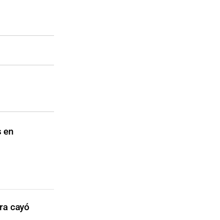
s en
rra cayó