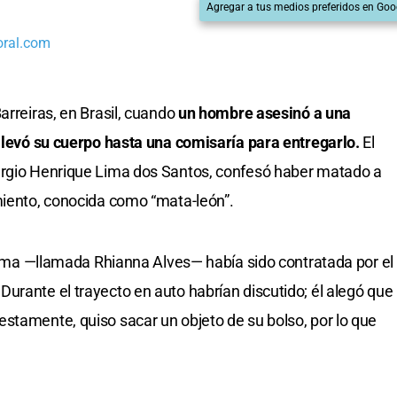
Agregar a tus medios preferidos en Goo
oral.com
arreiras, en Brasil, cuando
un hombre asesinó a una
 llevó su cuerpo hasta una comisaría para entregarlo.
El
érgio Henrique Lima dos Santos, confesó haber matado a
miento, conocida como “mata-león”.
íctima —llamada Rhianna Alves— había sido contratada por el
urante el trayecto en auto habrían discutido; él alegó que
stamente, quiso sacar un objeto de su bolso, por lo que