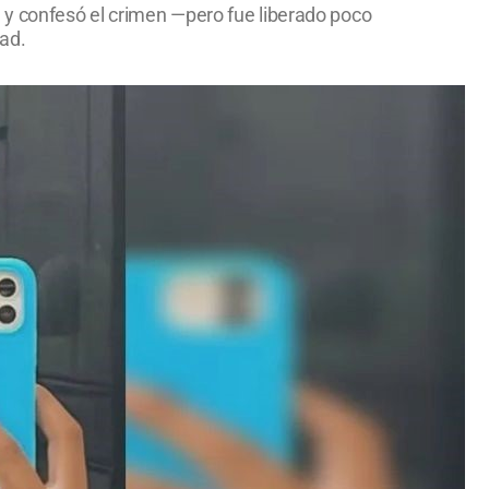
 y confesó el crimen —pero fue liberado poco
ad.