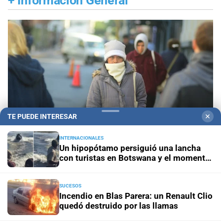
+
Información General
TE PUEDE INTERESAR
✕
INTERNACIONALES
Un hipopótamo persiguió una lancha
con turistas en Botswana y el momento
quedó grabado en video
Pronóstico nacional
Frío extremo: 13 provincias
están bajo alerta amarilla por temperaturas bajas
SUCESOS
Incendio en Blas Parera: un Renault Clio
quedó destruido por las llamas
Aniversario
El Litoral cumplió 108 años y celebró la
trayectoria de empleados que son parte de su historia