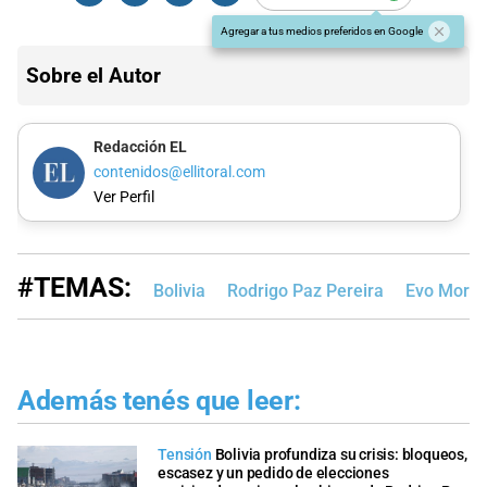
Agregar a tus medios preferidos en Google
Sobre el Autor
Redacción EL
contenidos@ellitoral.com
Ver Perfil
#TEMAS:
Bolivia
Rodrigo Paz Pereira
Evo Moral
Además tenés que leer:
Tensión
Bolivia profundiza su crisis: bloqueos,
escasez y un pedido de elecciones